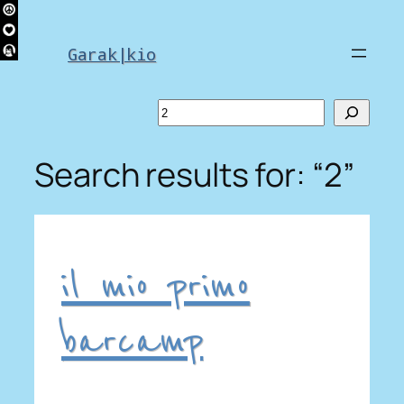
Skip
to
Garak|kio
content
Search
Search results for: “2”
il mio primo
barcamp