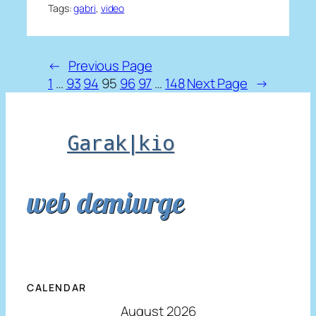
Tags:
gabri
, 
video
←
Previous Page
1
…
93
94
95
96
97
…
148
Next Page
→
Garak|kio
web demiurge
CALENDAR
August 2026