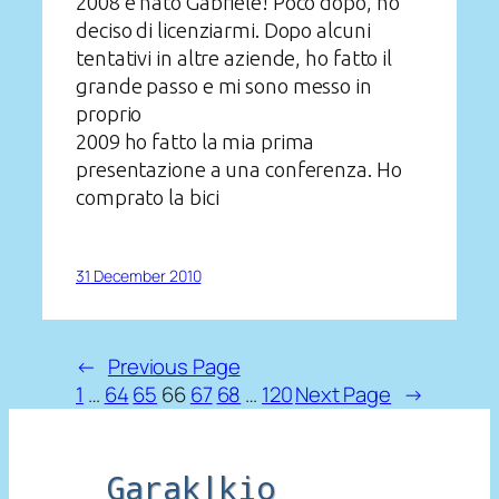
2008 è nato Gabriele! Poco dopo, ho
deciso di licenziarmi. Dopo alcuni
tentativi in altre aziende, ho fatto il
grande passo e mi sono messo in
proprio
2009 ho fatto la mia prima
presentazione a una conferenza. Ho
comprato la bici
31 December 2010
←
Previous Page
1
…
64
65
66
67
68
…
120
Next Page
→
Garak|kio