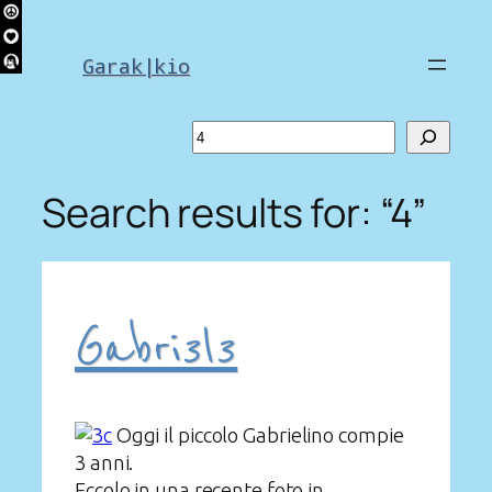
Skip
to
Garak|kio
content
Search
Search results for: “4”
Gabri3l3
Oggi il piccolo Gabrielino compie
3 anni.
Eccolo in una recente foto in