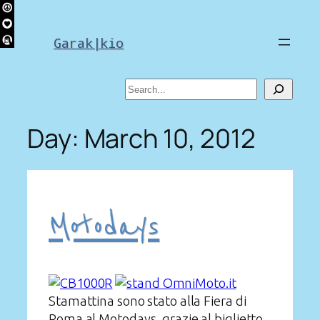
Skip
to
Garak|kio
content
Search
Day:
March 10, 2012
Motodays
Stamattina sono stato alla Fiera di
Roma al Motodays, grazie al biglietto