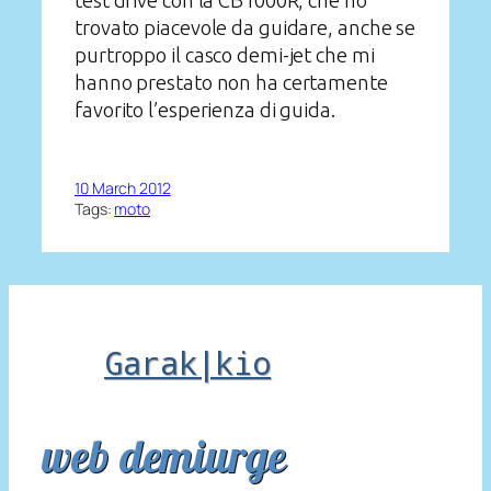
test drive con la CB1000R, che ho
trovato piacevole da guidare, anche se
purtroppo il casco demi-jet che mi
hanno prestato non ha certamente
favorito l’esperienza di guida.
10 March 2012
Tags:
moto
Garak|kio
web demiurge