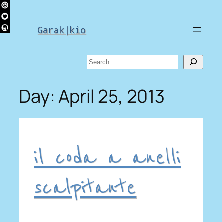
Skip
to
Garak|kio
content
Search
Day:
April 25, 2013
il coda a anelli
scalpitante