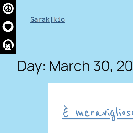
Skip
to
Garak|kio
content
Day:
March 30, 20
È meraviglios