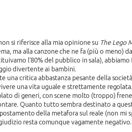
 non si riferisce alla mia opinione su
The Lego 
nema, ma alla canzone che ne fa (più o meno) d
ituivamo l’80% del pubblico in sala), abbiamo 
io divertente ai bambini.
nte una critica abbastanza pesante della societ
 vivere una vita uguale e strettamente regolat
olato di generi, con scene molto (troppo) frene
contare. Quanto tutto sembra destinato a ques
spostamento della metafora sul reale (non mi s
Il giudizio resta comunque vagamente negativo.