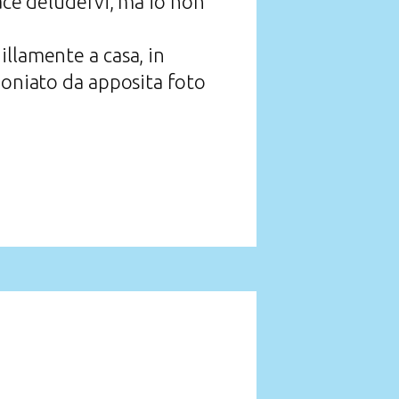
iace deludervi, ma io non
illamente a casa, in
moniato da apposita foto