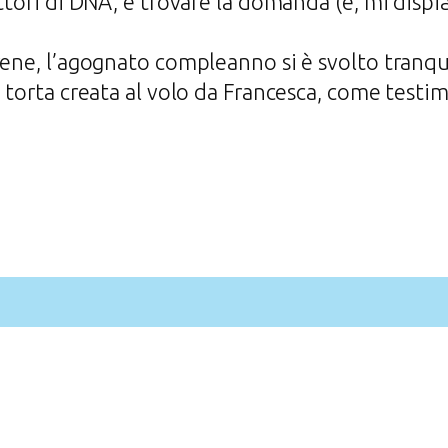
ettori di DNA, è trovare la domanda (e, mi disp
rene, l’agognato compleanno si è svolto tranqu
a torta creata al volo da Francesca, come testi