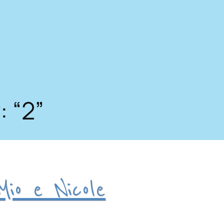
: “2”
io e Nicole