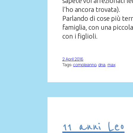
sapete voi affezionati l
l’ho ancora trovata).
Parlando di cose più ter
famiglia, con una piccol
con i figlioli.
2 April 2016
Tags:
compleanno
, 
dna
, 
max
11 anni Leo