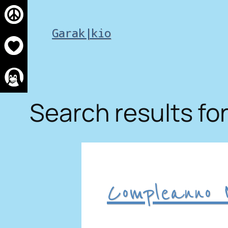
Skip
to
Garak|kio
content
Search results for
Compleanno M