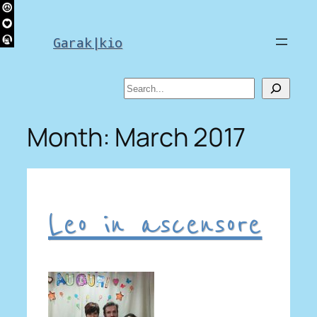
Skip
to
Garak|kio
content
Search
Month:
March 2017
Leo in ascensore