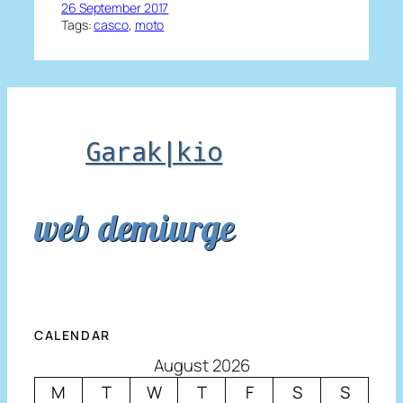
26 September 2017
Tags:
casco
, 
moto
Garak|kio
web demiurge
CALENDAR
August 2026
M
T
W
T
F
S
S