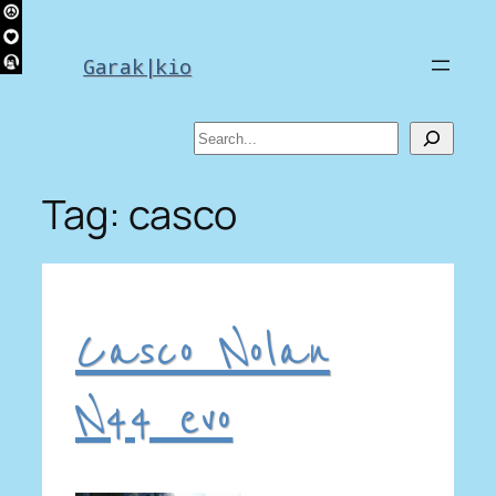
Skip
to
Garak|kio
content
Search
Tag:
casco
Casco Nolan
N44 evo