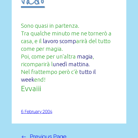
vado
Sono quasi in partenza.
Tra qualche minuto me ne tornerò a
casa, e il
lavoro scomp
arirà del tutto
come per magia.
Poi, come per un’altra
magia
,
ricomparirà l
unedì mattina.
Nel frattempo però c’è
tutto il
week
end!
Evvaiii
6 February 2004
←
Previous Page