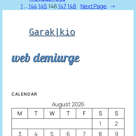
1
…
144
145
146
147
148
Next Page
→
Garak|kio
web demiurge
CALENDAR
August 2026
M
T
W
T
F
S
S
1
2
3
4
5
6
7
8
9