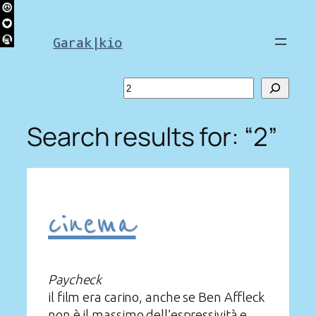
Skip
to
Garak|kio
content
Search
Search results for: “2”
cinema
Paycheck
il film era carino, anche se Ben Affleck
non è il massimo dell’espressività e