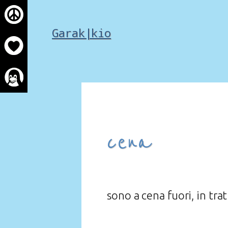
Skip
to
Garak|kio
content
cena
sono a cena fuori, in trat