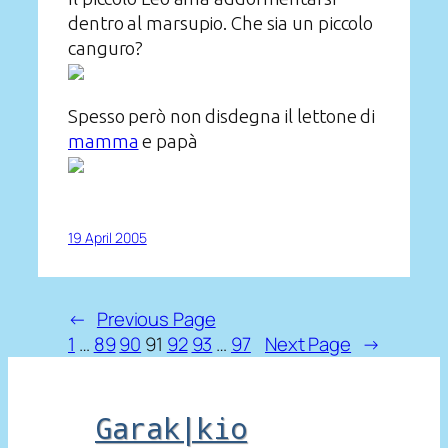
dentro al marsupio. Che sia un piccolo
canguro?
Spesso però non disdegna il lettone di
mamma
e papà
19 April 2005
←
Previous Page
1
…
89
90
91
92
93
…
97
Next Page
→
Garak|kio