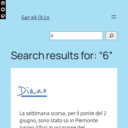
Skip
to
Garak|kio
content
Search
Search results for: “6”
Diano
La settimana scorsa, per il ponte del 2
giugno, sono stato sù in Piemonte
(vicino Alba) in occasione del