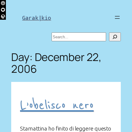
Skip
to
Garak|kio
content
Search
Day:
December 22,
2006
L’obelisco nero
Stamattina ho finito di leggere questo