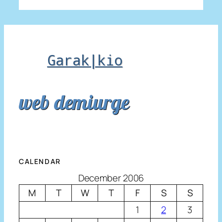
Garak|kio
web demiurge
CALENDAR
December 2006
M
T
W
T
F
S
S
1
2
3