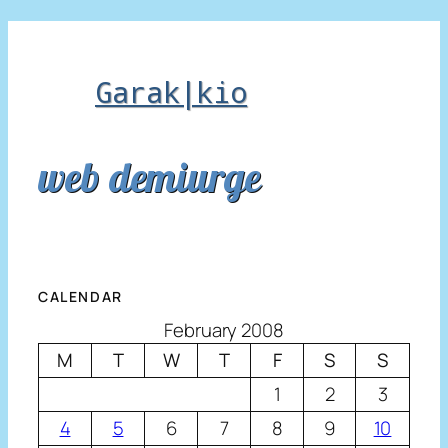
Garak|kio
web demiurge
CALENDAR
February 2008
M
T
W
T
F
S
S
1
2
3
4
5
6
7
8
9
10