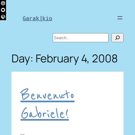
Skip
to
Garak|kio
content
Search
Day:
February 4, 2008
Benvenuto
Gabriele!