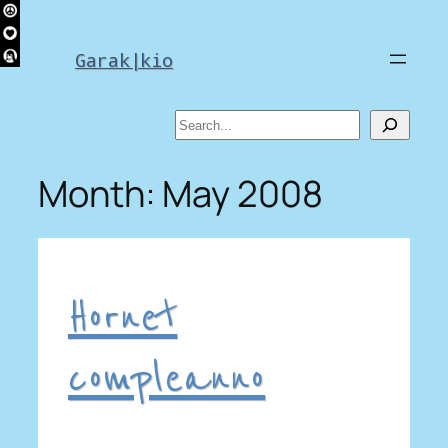
Skip
to
Garak|kio
content
Search
Month:
May 2008
Hornet
compleanno