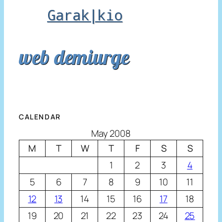
Garak|kio
web demiurge
CALENDAR
May 2008
M
T
W
T
F
S
S
1
2
3
4
5
6
7
8
9
10
11
12
13
14
15
16
17
18
19
20
21
22
23
24
25