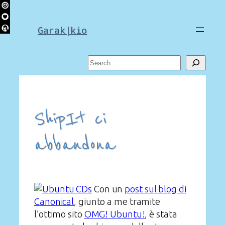
Skip
to
Garak|kio
content
Search
ShipIt ci
abbandona
Con un
post sul blog di
Canonical
, giunto a me tramite
l’ottimo sito
OMG! Ubuntu!
, è stata