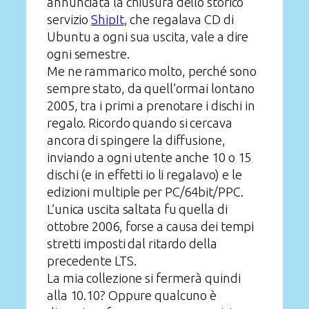
annunciata la chiusura dello storico
servizio
ShipIt
, che regalava CD di
Ubuntu a ogni sua uscita, vale a dire
ogni semestre.
Me ne rammarico molto, perché sono
sempre stato, da quell’ormai lontano
2005, tra i primi a prenotare i dischi in
regalo. Ricordo quando si cercava
ancora di spingere la diffusione,
inviando a ogni utente anche 10 o 15
dischi (e in effetti io li regalavo) e le
edizioni multiple per PC/64bit/PPC.
L’unica uscita saltata fu quella di
ottobre 2006, forse a causa dei tempi
stretti imposti dal ritardo della
precedente LTS.
La mia collezione si fermerà quindi
alla 10.10? Oppure qualcuno è