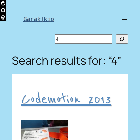
Skip
to
Garak|kio
content
Search
Search results for: “4”
Codemotion 2013