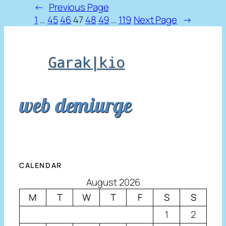
←
Previous Page
1
…
45
46
47
48
49
…
119
Next Page
→
Garak|kio
web demiurge
CALENDAR
August 2026
M
T
W
T
F
S
S
1
2