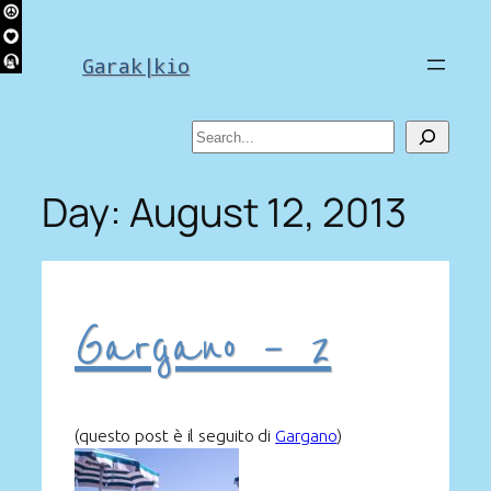
Skip
to
Garak|kio
content
Search
Day:
August 12, 2013
Gargano – 2
(questo post è il seguito di
Gargano
)