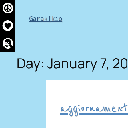
Skip
to
Garak|kio
content
Day:
January 7, 2
aggiornament