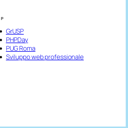
HP
GrUSP
PHPDay
PUG Roma
Sviluppo web professionale