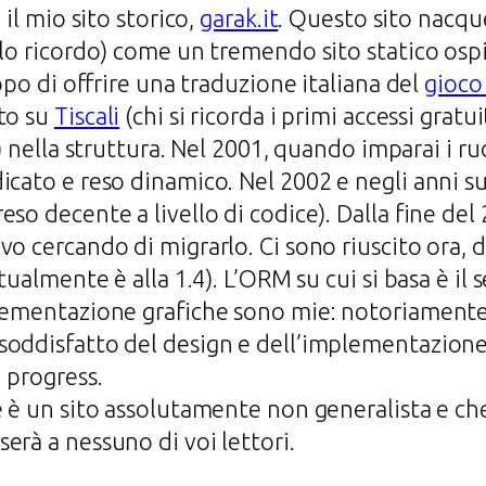
 il mio sito storico,
garak.it
. Questo sito nacqu
 lo ricordo) come un tremendo sito statico ospi
copo di offrire una traduzione italiana del
gioco 
ato su
Tiscali
(chi si ricorda i primi accessi gratui
e) nella struttura. Nel 2001, quando imparai i r
icato e reso dinamico. Nel 2002 e negli anni su
eso decente a livello di codice). Dalla fine de
avo cercando di migrarlo. Ci sono riuscito ora,
ttualmente è alla 1.4). L’ORM su cui si basa è i
plementazione grafiche sono mie: notoriamente
soddisfatto del design e dell’implementazione
 progress.
e è un sito assolutamente non generalista e ch
erà a nessuno di voi lettori.