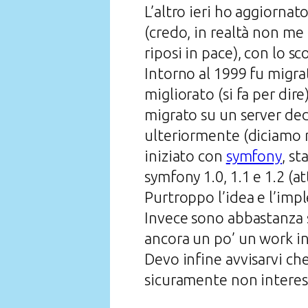
L’altro ieri ho aggiornato
(credo, in realtà non me
riposi in pace), con lo s
Intorno al 1999 fu migr
migliorato (si fa per dir
migrato su un server ded
ulteriormente (diciamo r
iniziato con
symfony
, st
symfony 1.0, 1.1 e 1.2 (a
Purtroppo l’idea e l’im
Invece sono abbastanza 
ancora un po’ un work in
Devo infine avvisarvi ch
sicuramente non interess