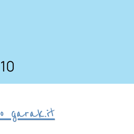
010
o garak.it