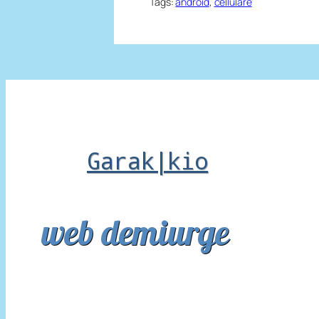
Tags:
android
, 
cellulare
Garak|kio
web demiurge