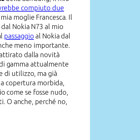
vrebbe compiuto due
 mia moglie Francesca. Il
 dal Nokia N73 al mio
al
passaggio
al Nokia dal
anche meno importante.
ttirato dalla novità
op di gamma attualmente
i utilizzo, ma già
na copertura morbida,
hio come se fosse nudo,
i. O anche, perché no,