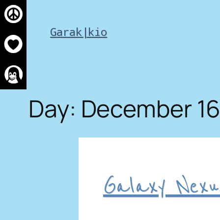
Skip
to
Garak|kio
content
Day:
December 16,
Galaxy Nexu