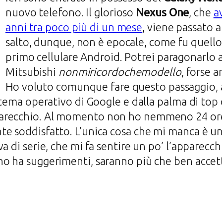
nuovo telefono. Il glorioso
Nexus One
, che
a
anni tra poco più di un mese
, viene passato a
salto, dunque, non è epocale, come fu quello
primo cellulare Android. Potrei paragonarlo 
Mitsubishi
nonmiricordochemodello
, forse 
Ho voluto comunque fare questo passaggio, a
istema operativo di Google e dalla palma di t
recchio. Al momento non ho nemmeno 24 ore d
te soddisfatto. L’unica cosa che mi manca è u
a di serie, che mi fa sentire un po’ l’apparecc
o ha suggerimenti, saranno più che ben accett