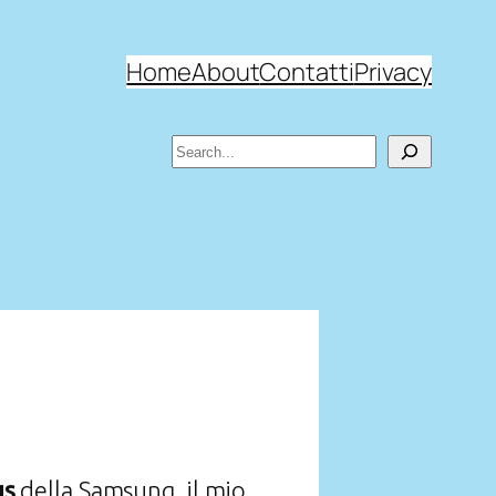
Home
About
Contatti
Privacy
Search
us
della Samsung, il mio