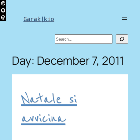
Skip
to
Garak|kio
content
Search
Day:
December 7, 2011
Natale si
avvicina