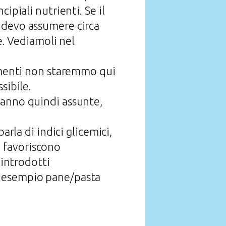
ipiali nutrienti. Se il
 devo assumere circa
e. Vediamoli nel
rimenti non staremmo qui
sibile.
vanno quindi assunte,
arla di indici glicemici,
ti favoriscono
eintrodotti
r esempio pane/pasta