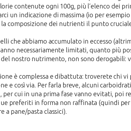
orie contenute ogni 100g, più l’elenco dei princ
arci un indicazione di massima (io per esempio
è la composizione dei nutrienti il punto crucial
 quelli che abbiamo accumulato in eccesso (alt
 vanno necessariamente limitati, quanto più pos
 del nostro nutrimento, non sono derogabili: 
tione è complessa e dibattuta: troverete chi vi p
one e così via. Per farla breve, alcuni carboidra
, per cui in una prima fase vanno evitati, poi r
 preferiti in forma non raffinata (quindi pe
re a pane/pasta classici).