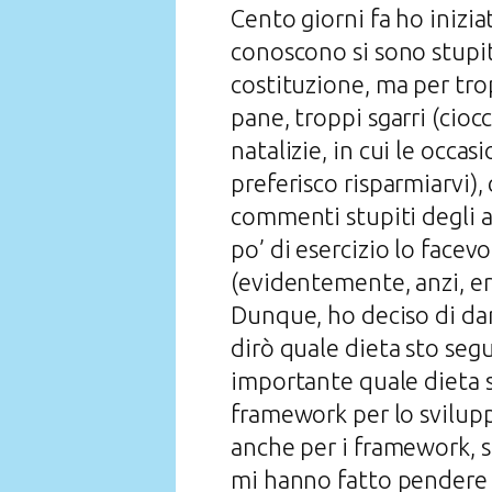
Cento giorni fa ho inizia
conoscono si sono stupit
costituzione, ma per tr
pane, troppi sgarri (cioc
natalizie, in cui le occa
preferisco risparmiarvi)
commenti stupiti degli a
po’ di esercizio lo face
(evidentemente, anzi, era
Dunque, ho deciso di dar
dirò quale dieta sto seg
importante quale dieta si
framework per lo svilup
anche per i framework, si 
mi hanno fatto pendere p