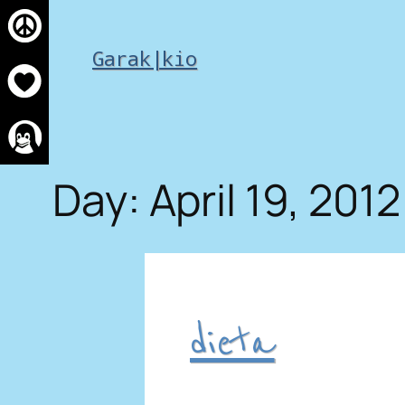
Skip
to
Garak|kio
content
Day:
April 19, 2012
dieta