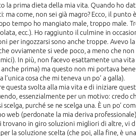
to la prima dieta della mia vita. Quando ho dat
i: ma come, non sei già magro? Ecco, il punto 
oppo tempo ho mangiato male, troppo male. Tr
colata, ecc.). Ho raggiunto il culmine in occasio
sioni per ingozzarsi sono anche troppe. Avevo la
, che ovviamente si vede poco, a meno che non s
mici). In più, non facevo esattamente una vit
vo anche prima) ma questo non mi portava benefi
 l’unica cosa che mi teneva un po’ a galla).
e questa svolta alla mia vita e di iniziare que
uendo, essenzialmente per un motivo: credo ch
 scelga, purché se ne scelga una. È un po’ come
po web (perdonate la mia deriva professional
trovano in giro soluzioni migliori di altre, vi d
er la soluzione scelta (che poi, alla fine, è u