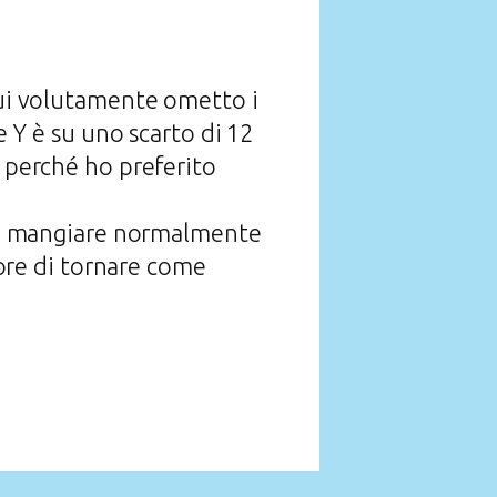
n cui volutamente ometto i
e Y è su uno scarto di 12
i perché ho preferito
re a mangiare normalmente
imore di tornare come