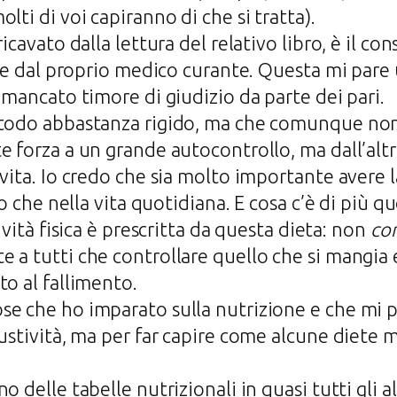
lti di voi capiranno di che si tratta).
icavato dalla lettura del relativo libro, è il con
uire dal proprio medico curante. Questa mi pare
 mancato timore di giudizio da parte dei pari.
etodo abbastanza rigido, ma che comunque non 
e forza a un grande autocontrollo, ma dall’alt
vita. Io credo che sia molto importante avere l
oro che nella vita quotidiana. E cosa c’è di più 
ività fisica è prescritta da questa dieta: non
con
 a tutti che controllare quello che si mangia 
to al fallimento.
se che ho imparato sulla nutrizione e che mi 
austività, ma per far capire come alcune diete
o delle tabelle nutrizionali in quasi tutti gli a