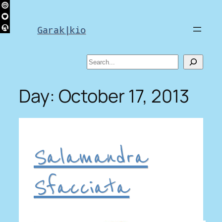
Skip
to
Garak|kio
content
Search
Day:
October 17, 2013
Salamandra
Sfacciata