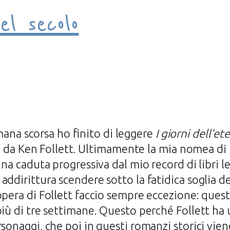
el secolo
ana scorsa ho finito di leggere
I giorni dell’et
tta da Ken Follett. Ultimamente la mia nomea di 
una caduta progressiva dal mio record di libri le
ddirittura scendere sotto la fatidica soglia dei
opera di Follett faccio sempre eccezione: ques
più di tre settimane. Questo perché Follett ha
sonaggi, che poi in questi romanzi storici vien