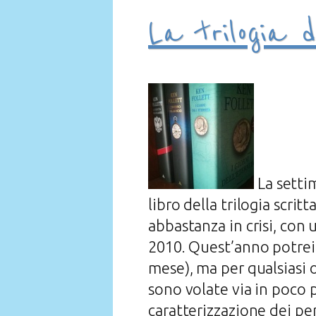
La trilogia d
La settim
libro della trilogia scri
abbastanza in crisi, con 
2010. Quest’anno potrei a
mese), ma per qualsiasi 
sono volate via in poco 
caratterizzazione dei per