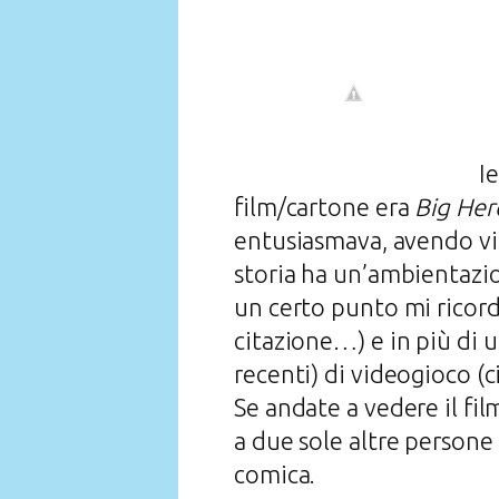
Ie
film/cartone era
Big Her
entusiasmava, avendo vis
storia ha un’ambientazion
un certo punto mi ricor
citazione…) e in più di 
recenti) di videogioco (c
Se andate a vedere il fil
a due sole altre persone
comica.