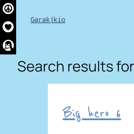
Skip
to
Garak|kio
content
Search results for:
Big hero 6