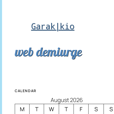
Garak|kio
web demiurge
CALENDAR
August 2026
M
T
W
T
F
S
S