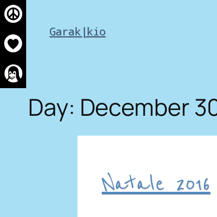
Skip
to
Garak|kio
content
Day:
December 30
Natale 2016