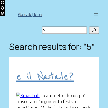
Skip
to
Garak|kio
content
Search
Search results for: “5”
e il Natale?
Lo ammetto, ho
un po’
trascurato l’argomento festivo
quest’anno. Ma ho fatto tutto secondo