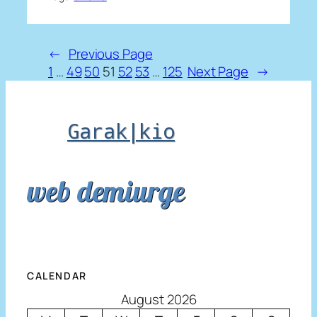
←
Previous Page
1
…
49
50
51
52
53
…
125
Next Page
→
Garak|kio
web demiurge
CALENDAR
August 2026