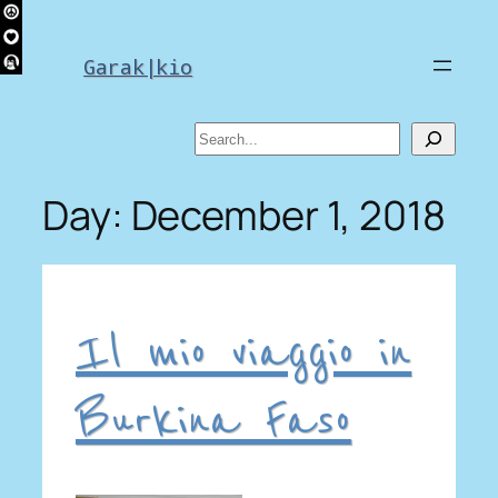
Skip
to
Garak|kio
content
Search
Day:
December 1, 2018
Il mio viaggio in
Burkina Faso