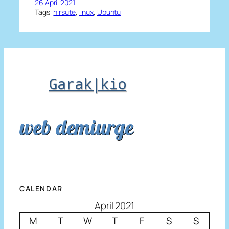
26 April 2021
Tags:
hirsute
, 
linux
, 
Ubuntu
Garak|kio
web demiurge
CALENDAR
April 2021
M
T
W
T
F
S
S