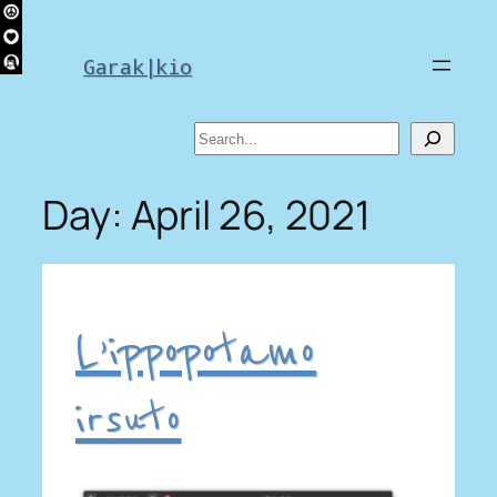
Skip
to
Garak|kio
content
Search
Day:
April 26, 2021
L’ippopotamo
irsuto