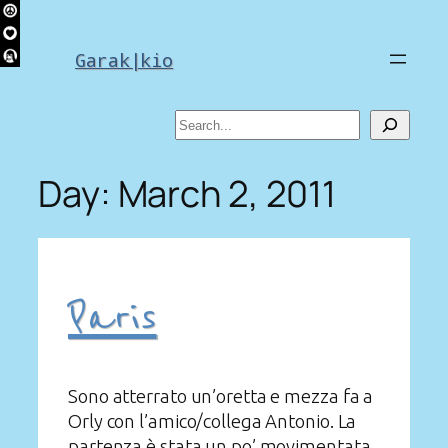
Skip
to
Garak|kio
content
Search
Day:
March 2, 2011
Paris
Sono atterrato un’oretta e mezza fa a
Orly con l’amico/collega Antonio. La
partenza è stata un po’ movimentata,