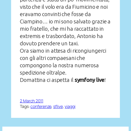
visto che il volo era da Fiumicino e noi
eravamo convinti che fosse da
Ciampino… io mi sono salvato grazie a
mio fratello, che mi ha raccattato in
extremis e trasbordato, Antonio ha
dovuto prendere un taxi.
Ora siamo in attesa di ricongiungerci
con gli altri compaesani che
compongono la nostra numerosa
spedizione oltralpe.
Domattina ci aspetta il
symfony live
!
2 March 2011
Tags:
conferenze
, 
sflive
, 
viaggi