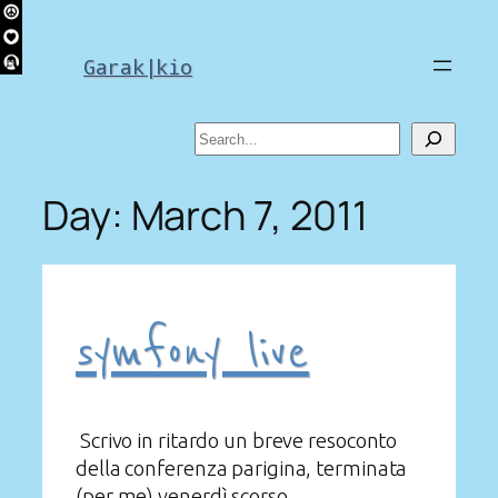
Skip
to
Garak|kio
content
Search
Day:
March 7, 2011
symfony live
Scrivo in ritardo un breve resoconto
della conferenza parigina, terminata
(per me) venerdì scorso.