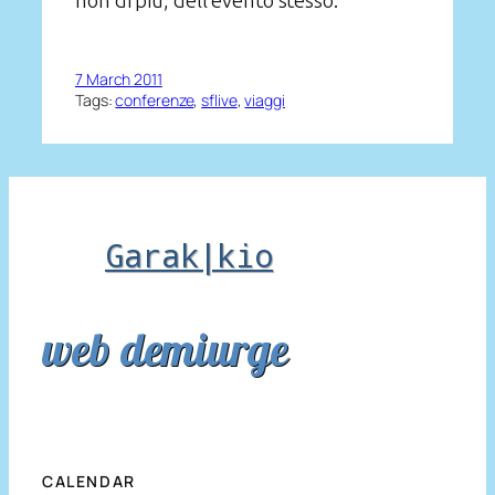
non di più, dell’evento stesso.
7 March 2011
Tags:
conferenze
, 
sflive
, 
viaggi
Garak|kio
web demiurge
CALENDAR