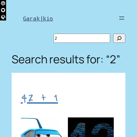
Skip
to
Garak|kio
content
Search
Search results for: “2”
42 + 1