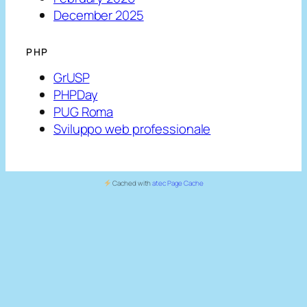
December 2025
PHP
GrUSP
PHPDay
PUG Roma
Sviluppo web professionale
Cached with
atec Page Cache