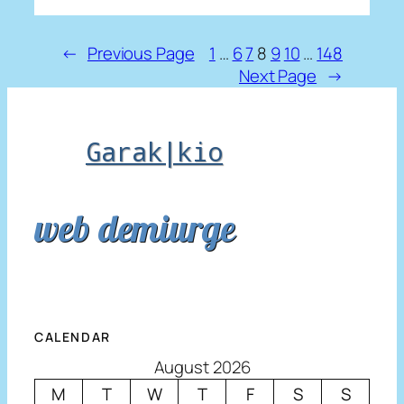
←
Previous Page
1
…
6
7
8
9
10
…
148
Next Page
→
Garak|kio
web demiurge
CALENDAR
August 2026
M
T
W
T
F
S
S