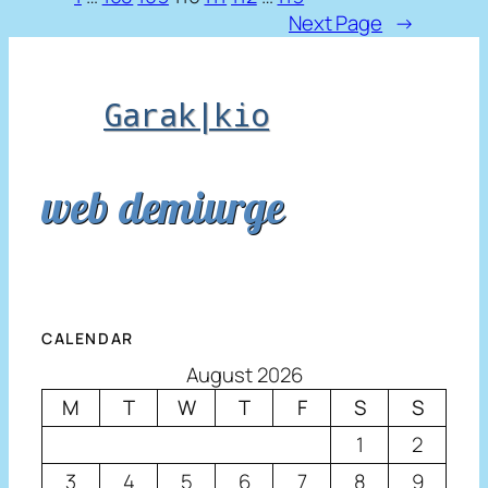
Next Page
→
Garak|kio
web demiurge
CALENDAR
August 2026
M
T
W
T
F
S
S
1
2
3
4
5
6
7
8
9