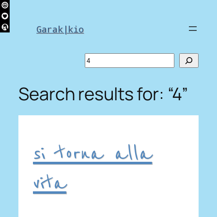
Skip
to
Garak|kio
content
Search
Search results for: “4”
si torna alla
vita