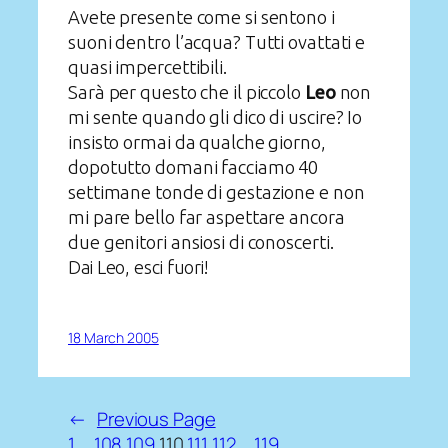
Avete presente come si sentono i
suoni dentro l’acqua? Tutti ovattati e
quasi impercettibili.
Sarà per questo che il piccolo
Leo
non
mi sente quando gli dico di uscire? Io
insisto ormai da qualche giorno,
dopotutto domani facciamo 40
settimane tonde di gestazione e non
mi pare bello far aspettare ancora
due genitori ansiosi di conoscerti.
Dai Leo, esci fuori!
18 March 2005
←
Previous Page
1
…
108
109
110
111
112
…
119