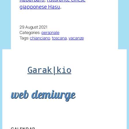
giapponese Hasu
.
29 August 2021
Categories:
personale
Tags:
chianciano
, 
toscana
, 
vacanze
Garak|kio
web demiurge
CALENDAR