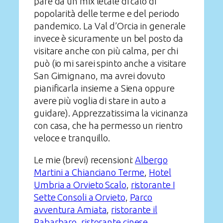
pare da un mix letale di calo di
popolarità delle terme e del periodo
pandemico. La Val d’Orcia in generale
invece è sicuramente un bel posto da
visitare anche con più calma, per chi
può (io mi sarei spinto anche a visitare
San Gimignano, ma avrei dovuto
pianificarla insieme a Siena oppure
avere più voglia di stare in auto a
guidare). Apprezzatissima la vicinanza
con casa, che ha permesso un rientro
veloce e tranquillo.
Le mie (brevi) recensioni:
Albergo
Martini a Chianciano Terme
,
Hotel
Umbria a Orvieto Scalo
,
ristorante I
Sette Consoli a Orvieto
,
Parco
avventura Amiata
,
ristorante il
Rabarbaro
,
ristorante cinese