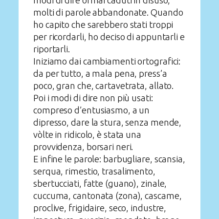
modi di dire ormai caduti in disuso,
molti di parole abbandonate. Quando
ho capito che sarebbero stati troppi
per ricordarli, ho deciso di appuntarli e
riportarli.
Iniziamo dai cambiamenti ortografici:
da per tutto, a mala pena, press’a
poco, gran che, cartavetrata, allato.
Poi i modi di dire non più usati:
compreso d’entusiasmo, a un
dipresso, dare la stura, senza mende,
vòlte in ridicolo, è stata una
provvidenza, borsari neri.
E infine le parole: barbugliare, scansia,
serqua, rimestio, trasalimento,
sbertucciati, fatte (guano), zinale,
cuccuma, cantonata (zona), cascame,
proclive, frigidaire, seco, industre,