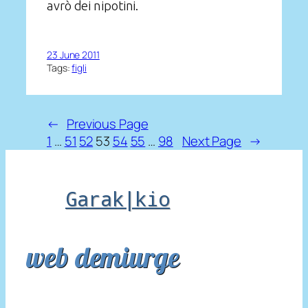
avrò dei nipotini.
23 June 2011
Tags:
figli
←
Previous Page
1
…
51
52
53
54
55
…
98
Next Page
→
Garak|kio
web demiurge