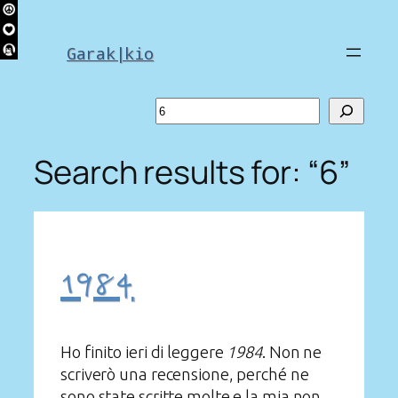
Skip
to
Garak|kio
content
Search
Search results for: “6”
1984
Ho finito ieri di leggere
1984
. Non ne
scriverò una recensione, perché ne
sono state scritte molte e la mia non