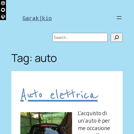
Skip
to
Garak|kio
content
Search
Tag:
auto
Auto elettrica
L’acquisto di
un’auto è per
me occasione