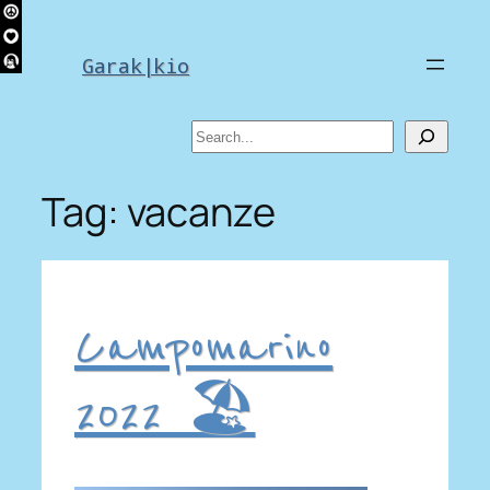
Skip
to
Garak|kio
content
Search
Tag:
vacanze
Campomarino
2022 🏖